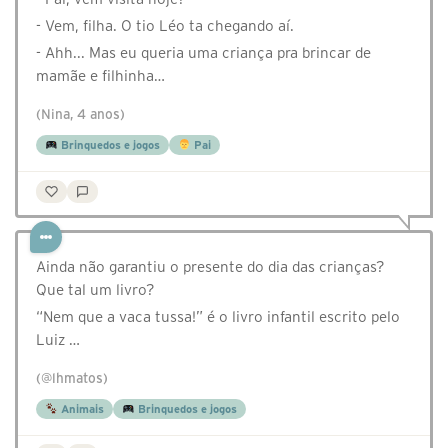
- Vem, filha. O tio Léo ta chegando aí.
- Ahh... Mas eu queria uma criança pra brincar de
mamãe e filhinha…
(Nina, 4 anos)
Brinquedos e jogos
Pai
Ainda não garantiu o presente do dia das crianças?
Que tal um livro?
“Nem que a vaca tussa!” é o livro infantil escrito pelo
Luiz …
(@lhmatos)
Animais
Brinquedos e jogos