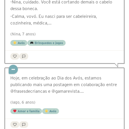
-Nina, cuidado. Você está cortando demais o cabelo
dessa boneca.
-Calma, vovó. Eu nasci para ser cabeleireira,
cozinheira, médica,…
(Nina, 7 anos)
Avós
Brinquedos e jogos
Hoje, em celebração ao Dia dos Avós, estamos
publicando mais uma postagem em colaboração entre
@‌frasesdecriancas e @‌gamarevista.…
(Iago, 6 anos)
Amor e família
Avós