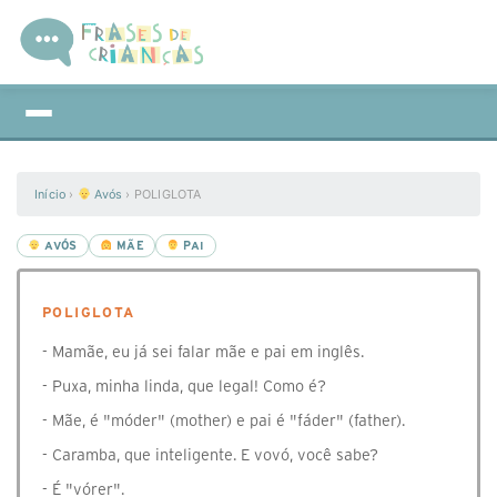
Início
›
Avós
›
POLIGLOTA
AVÓS
MÃE
PAI
POLIGLOTA
- Mamãe, eu já sei falar mãe e pai em inglês.
- Puxa, minha linda, que legal! Como é?
- Mãe, é "móder" (mother) e pai é "fáder" (father).
- Caramba, que inteligente. E vovó, você sabe?
- É "vórer".