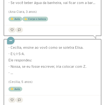
- Se você beber água da banheira, vai ficar com a bar…
(Ana Clara, 3 anos)
Avós
Corpo e beleza
- Cecília, ensine ao vovô como se soletra Elisa.
- E-L-I-S-A.
Ele respondeu:
- Nossa, se eu fosse escrever, iria colocar com Z.
- …
(Cecília, 5 anos)
Avós