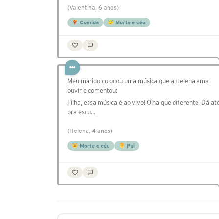
(Valentina, 6 anos)
Comida
Morte e céu
Meu marido colocou uma música que a Helena ama
ouvir e comentou:
Filha, essa música é ao vivo! Olha que diferente. Dá at
pra escu…
(Helena, 4 anos)
Morte e céu
Pai