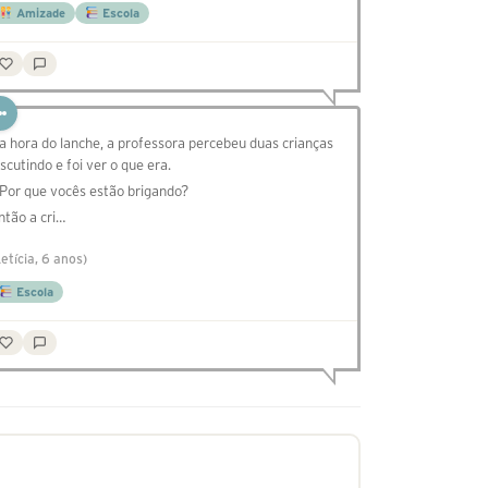
Amizade
Escola
a hora do lanche, a professora percebeu duas crianças
iscutindo e foi ver o que era.
 Por que vocês estão brigando?
ntão a cri…
Letícia, 6 anos)
Escola