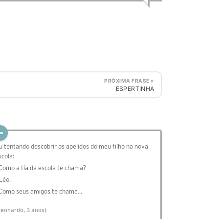
PRÓXIMA FRASE »
ESPERTINHA
u tentando descobrir os apelidos do meu filho na nova
scola:
 Como a tia da escola te chama?
 Léo.
 Como seus amigos te chama…
Leonardo, 3 anos)