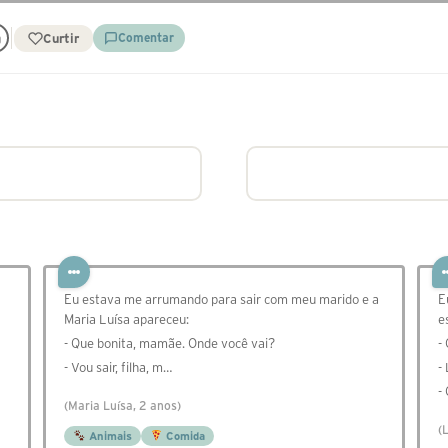
Curtir
Comentar
Eu estava me arrumando para sair com meu marido e a
E
Maria Luísa apareceu:
e
- Que bonita, mamãe. Onde você vai?
-
- Vou sair, filha, m…
-
-
(Maria Luísa, 2 anos)
(
Animais
Comida