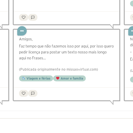
Amigos,
N
d
Faz tempo que não fazemos isso por aqui, por isso quero
pedir licença para postar um texto nosso mais longo
–
aqui no Frases…
E
(Publicada originalmente no missaovirtual.com)
(
Viagem e férias
Amor e família