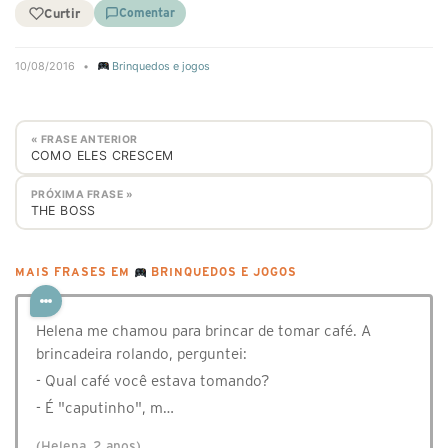
Curtir
Comentar
10/08/2016
•
Brinquedos e jogos
« FRASE ANTERIOR
COMO ELES CRESCEM
PRÓXIMA FRASE »
THE BOSS
MAIS FRASES EM
BRINQUEDOS E JOGOS
Helena me chamou para brincar de tomar café. A
brincadeira rolando, perguntei:
- Qual café você estava tomando?
- É "caputinho", m…
(Helena, 2 anos)