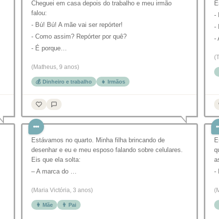
Cheguei em casa depois do trabalho e meu irmão
E
falou:
-
- Bú! Bú! A mãe vai ser repórter!
-
- Como assim? Repórter por quê?
-
- É porque…
(
(Matheus, 9 anos)
💰 Dinheiro e trabalho
👧 Irmãos
Estávamos no quarto. Minha filha brincando de
E
desenhar e eu e meu esposo falando sobre celulares.
q
Eis que ela solta:
a
– A marca do …
-
(Maria Victória, 3 anos)
(
👩 Mãe
👨 Pai