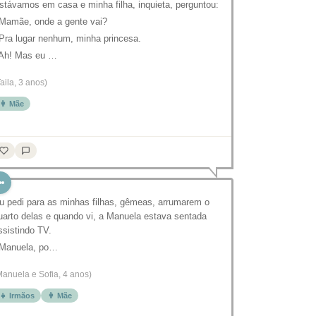
stávamos em casa e minha filha, inquieta, perguntou:
 Mamãe, onde a gente vai?
 Pra lugar nenhum, minha princesa.
 Ah! Mas eu …
Taila, 3 anos)
👩 Mãe
u pedi para as minhas filhas, gêmeas, arrumarem o
uarto delas e quando vi, a Manuela estava sentada
ssistindo TV.
 Manuela, po…
Manuela e Sofia, 4 anos)
👧 Irmãos
👩 Mãe