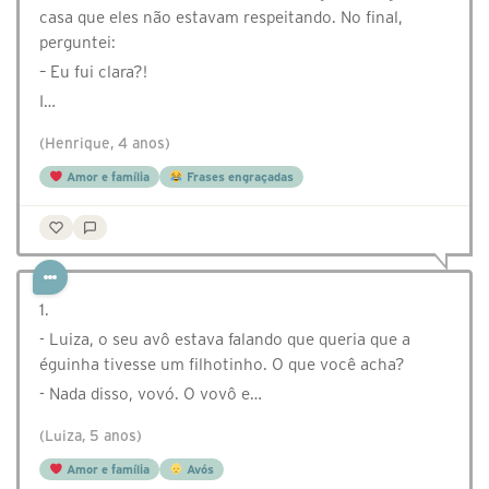
casa que eles não estavam respeitando. No final,
perguntei:
– Eu fui clara?!
I…
(Henrique, 4 anos)
Amor e família
Frases engraçadas
1.
- Luiza, o seu avô estava falando que queria que a
éguinha tivesse um filhotinho. O que você acha?
- Nada disso, vovó. O vovô e…
(Luiza, 5 anos)
Amor e família
Avós