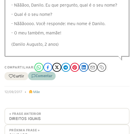
- Nãããoo, Danilo. Eu que pergunto, qual é o seu nome?
- Qual é o seu nome?
- Nãããoooo. Você responde: meu nome é Danilo.
- O meu também, mamãe!
(Danilo Augusto, 2 anos)
COMPARTILHAR:
Curtir
Comentar
12/09/2017
•
Mãe
« FRASE ANTERIOR
DIREITOS IGUAIS
PRÓXIMA FRASE »