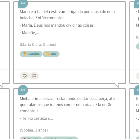
Maria e a tia dela estavam brigando por causa de uma
-
bolacha. Então comentei:
-
- Maria, Deus nos mandou dividir as coisas.
M
- Mamãe,…
(
(Maria Clara, 5 anos)
Comida
Mãe
Minha prima estava reclamando de dor de cabeça, até
B
que falamos que iríamos comer uma pizza. Ela então
c
comentou:
M
- Tenho certeza q…
-
(Sophia, 3 anos)
(