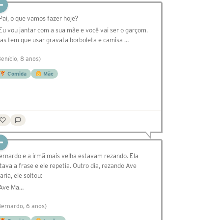
 Pai, o que vamos fazer hoje?
 Eu vou jantar com a sua mãe e você vai ser o garçom.
as tem que usar gravata borboleta e camisa …
Benício, 8 anos)
Comida
Mãe
ernardo e a irmã mais velha estavam rezando. Ela
itava a frase e ele repetia. Outro dia, rezando Ave
aria, ele soltou:
 Ave Ma…
Bernardo, 6 anos)