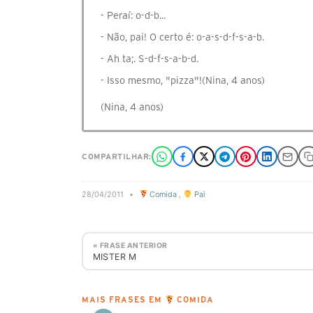
- Peraí: o-d-b...
- Não, pai! O certo é: o-a-s-d-f-s-a-b.
- Ah ta;. S-d-f-s-a-b-d.
- Isso mesmo, "pizza"!(Nina, 4 anos)
(Nina, 4 anos)
COMPARTILHAR:
28/04/2011
•
Comida
,
Pai
« FRASE ANTERIOR
MISTER M
MAIS FRASES EM
COMIDA