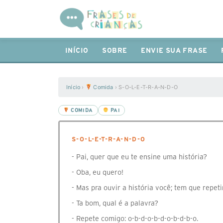
INÍCIO
SOBRE
ENVIE SUA FRASE
Início
›
Comida
›
S-O-L-E-T-R-A-N-D-O
COMIDA
PAI
S-O-L-E-T-R-A-N-D-O
- Pai, quer que eu te ensine uma história?
- Oba, eu quero!
- Mas pra ouvir a história você; tem que repeti
- Ta bom, qual é a palavra?
- Repete comigo: o-b-d-o-b-d-o-b-d-b-o.