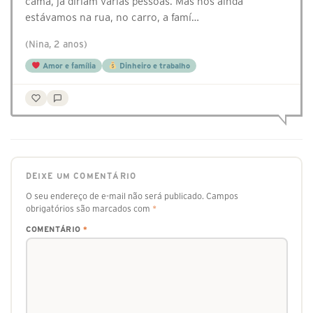
cama, já diriam várias pessoas. Mas nós ainda
estávamos na rua, no carro, a famí…
(Nina, 2 anos)
Amor e família
Dinheiro e trabalho
DEIXE UM COMENTÁRIO
O seu endereço de e-mail não será publicado.
Campos
obrigatórios são marcados com
*
COMENTÁRIO
*