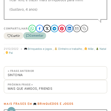
ficar feliz e trazer mais brinquedos para mim!
(Gustavo, 4 anos)
COMPARTILHAR:
Curtir
Comentar
21/12/2022
•
Brinquedos e jogos
,
Dinheiro e trabalho
,
Mãe
,
Natal
,
Pai
« FRASE ANTERIOR
SINTONIA
PRÓXIMA FRASE »
MAIS QUE AMIGOS, FRIENDS
MAIS FRASES EM
BRINQUEDOS E JOGOS