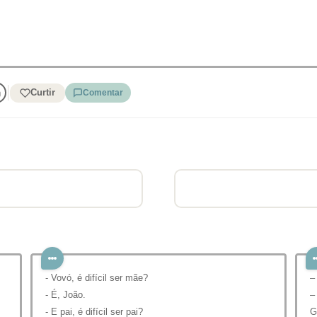
Curtir
Comentar
- Vovó, é difícil ser mãe?
–
- É, João.
–
- E pai, é difícil ser pai?
G