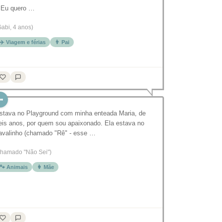
 Eu quero …
Gabi, 4 anos)
✈️ Viagem e férias
👨 Pai
stava no Playground com minha enteada Maria, de
eis anos, por quem sou apaixonado. Ela estava no
avalinho (chamado "Rê" - esse …
chamado "Não Sei")
🐾 Animais
👩 Mãe