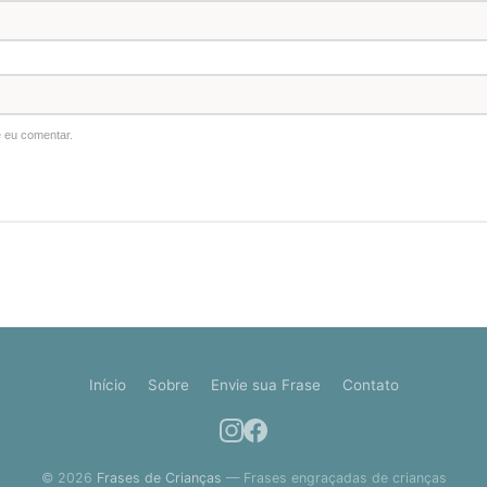
 eu comentar.
Início
Sobre
Envie sua Frase
Contato
© 2026
Frases de Crianças
— Frases engraçadas de crianças