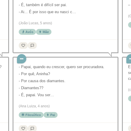
- É, também é difícil ser pai.
–
- Ai... É por isso que eu nasci c…
(
(João Lucas, 5 anos)
👴 Avós
👩 Mãe
?
- Papai, quando eu crescer, quero ser procuradora.
E
s
- Por quê, Aninha?
c
- Por causa dos diamantes.
- Diamantes??
(
- É, papai. Vou ser…
(Ana Luiza, 4 anos)
🌟 Filosófico
👨 Pai