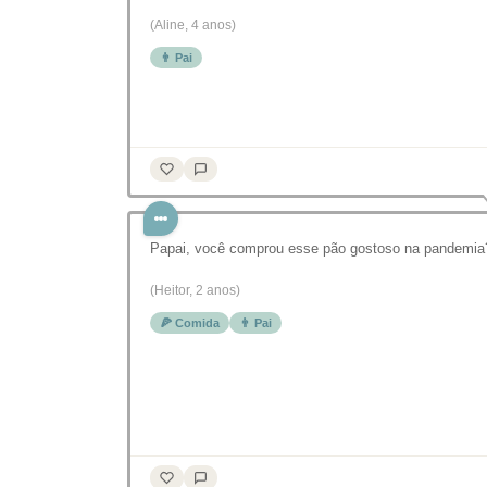
(Aline, 4 anos)
👨 Pai
Papai, você comprou esse pão gostoso na pandemia
(Heitor, 2 anos)
🍕 Comida
👨 Pai