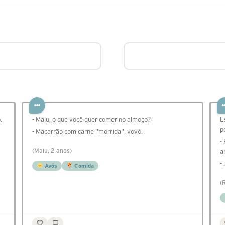
.
- Malu, o que você quer comer no almoço?
E
p
- Macarrão com carne "morrida", vovó.
-
(Malu, 2 anos)
a
-
Avós
Comida
(