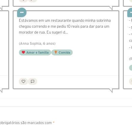
Estávamos em um restaurante quando minha sobrinha
-
chegou correndo e me pediu 10 reais para dar para um
-
morador de rua. Eu sugeri d…
-
c
(Anna Sophia, 6 anos)
-
Amor e família
Comida
(
brigatórios são marcados com
*