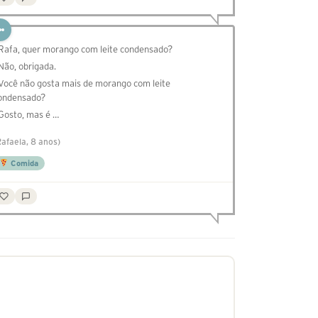
 Rafa, quer morango com leite condensado?
 Não, obrigada.
 Você não gosta mais de morango com leite
ondensado?
 Gosto, mas é …
Rafaela, 8 anos)
Comida