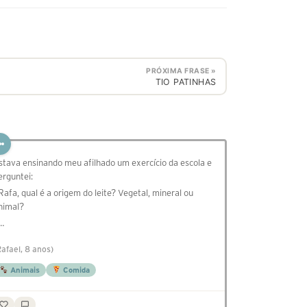
PRÓXIMA FRASE »
TIO PATINHAS
stava ensinando meu afilhado um exercício da escola e
erguntei:
 Rafa, qual é a origem do leite? Vegetal, mineral ou
nimal?
 …
Rafael, 8 anos)
Animais
Comida