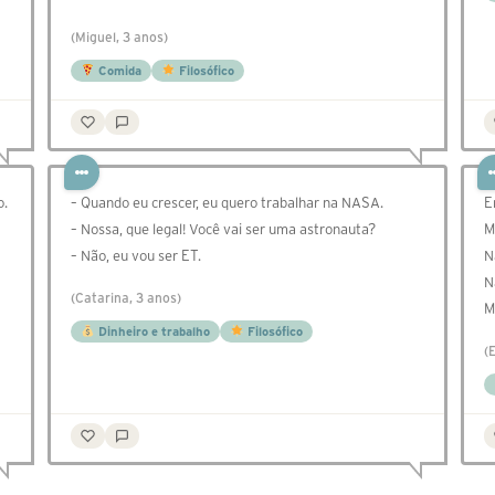
(Miguel, 3 anos)
Comida
Filosófico
o.
– Quando eu crescer, eu quero trabalhar na NASA.
E
– Nossa, que legal! Você vai ser uma astronauta?
M
– Não, eu vou ser ET.
N
N
(Catarina, 3 anos)
M
Dinheiro e trabalho
Filosófico
(