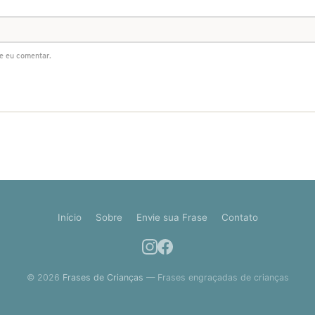
e eu comentar.
Início
Sobre
Envie sua Frase
Contato
© 2026
Frases de Crianças
— Frases engraçadas de crianças