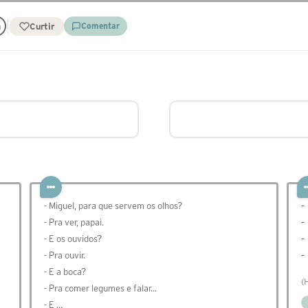
Curtir
Comentar
- Miguel, para que servem os olhos?
–
- Pra ver, papai.
–
- E os ouvidos?
–
- Pra ouvir.
–
- E a boca?
(
- Pra comer legumes e falar...
- E …