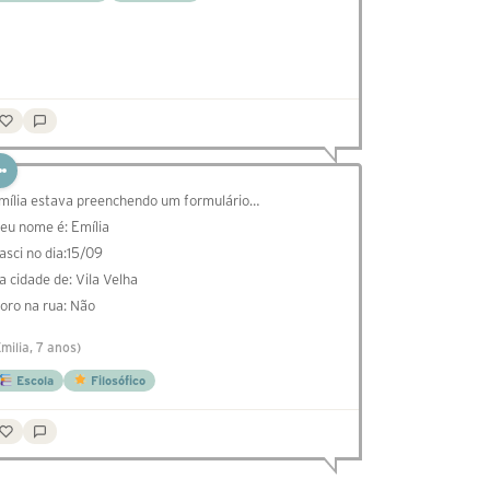
mília estava preenchendo um formulário…
eu nome é: Emília
asci no dia:15/09
a cidade de: Vila Velha
oro na rua: Não
Emilia, 7 anos)
Escola
Filosófico