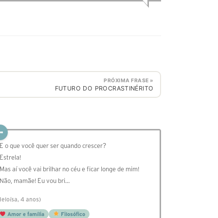
PRÓXIMA FRASE »
FUTURO DO PROCRASTINÉRITO
 E o que você quer ser quando crescer?
 Estrela!
 Mas aí você vai brilhar no céu e ficar longe de mim!
 Não, mamãe! Eu vou bri…
Heloísa, 4 anos)
Amor e família
Filosófico