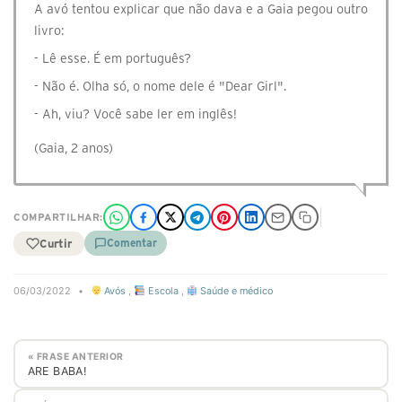
A avó tentou explicar que não dava e a Gaia pegou outro
livro:
- Lê esse. É em português?
- Não é. Olha só, o nome dele é "Dear Girl".
- Ah, viu? Você sabe ler em inglês!
(Gaia, 2 anos)
COMPARTILHAR:
Curtir
Comentar
06/03/2022
•
Avós
,
Escola
,
Saúde e médico
« FRASE ANTERIOR
ARE BABA!