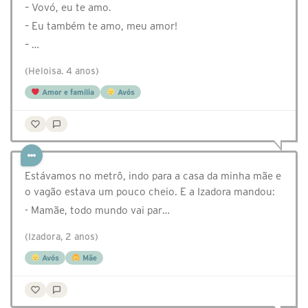
– Vovó, eu te amo.
– Eu também te amo, meu amor!
– …
(Heloisa. 4 anos)
Amor e família
Avós
Estávamos no metrô, indo para a casa da minha mãe e
o vagão estava um pouco cheio. E a Izadora mandou:
- Mamãe, todo mundo vai par…
(Izadora, 2 anos)
Avós
Mãe