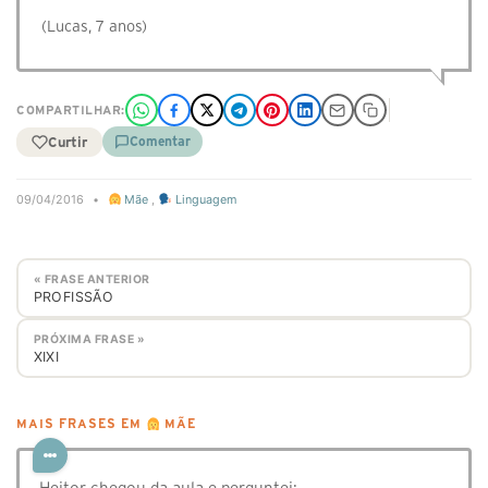
(Lucas, 7 anos)
COMPARTILHAR:
Curtir
Comentar
09/04/2016
•
Mãe
,
Linguagem
« FRASE ANTERIOR
PROFISSÃO
PRÓXIMA FRASE »
XIXI
MAIS FRASES EM
MÃE
Heitor chegou da aula e perguntei: