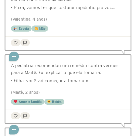
- Poxa, vamos ter que costurar rapidinho pra voc…
(Valentina, 4 anos)
Escola
Mãe
A pediatria recomendou um remédio contra vermes
para a Maitê. Fui explicar o que ela tomaria:
- Filha, você vai começar a tomar um…
(Maitê, 2 anos)
Amor e família
Bebês