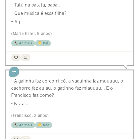
– Tatú na batata, papai.
– Que música é essa filha?
– Aq…
(Maria Ester, 5 anos)
Animais
Pai
- A galinha faz co-co-ri-có, a vaquinha faz muuuuu, o
cachorro faz au au, o gatinho faz miauuuu... E o
Francisco faz como?
- Faz a…
(Francisco, 2 anos)
Animais
Mãe