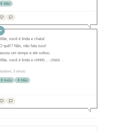
👩 Mãe
 Mãe, você é linda e chata!
 O quê!? Não, não fala isso!
assou um tempo e ele soltou:
 Mãe, você é linda e chhhh.... chiiiiii …
Gustavo, 3 anos)
👴 Avós
👩 Mãe