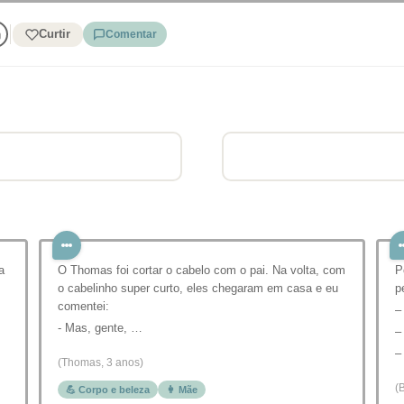
Curtir
Comentar
a
O Thomas foi cortar o cabelo com o pai. Na volta, com
P
o cabelinho super curto, eles chegaram em casa e eu
p
comentei:
–
- Mas, gente, …
–
–
(Thomas, 3 anos)
(
💪 Corpo e beleza
👩 Mãe