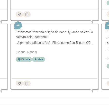
Estávamos fazendo a lição de casa. Quando soletrei a
-
palavra bola, comentei:
-
- A primeira sílaba é "bo". Filho, como fica B com O?…
P
-
(Gabriel 6 anos)
(
📚 Escola
👩 Mãe