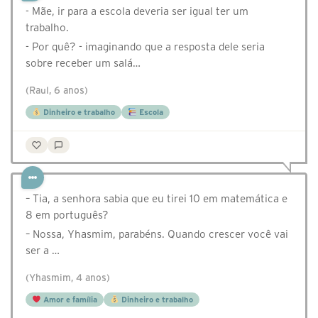
- Mãe, ir para a escola deveria ser igual ter um
trabalho.
- Por quê? - imaginando que a resposta dele seria
sobre receber um salá…
(Raul, 6 anos)
Dinheiro e trabalho
Escola
⁣– Tia, a senhora sabia que eu tirei 10 em matemática e
8 em português?
– Nossa, Yhasmim, parabéns. Quando crescer você vai
ser a …
(Yhasmim, 4 anos)
Amor e família
Dinheiro e trabalho