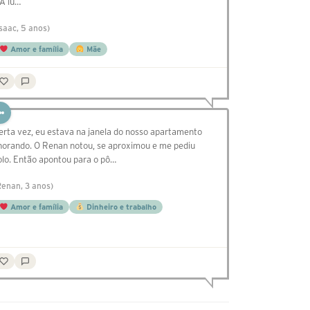
 A lu…
Isaac, 5 anos)
Amor e família
Mãe
erta vez, eu estava na janela do nosso apartamento
horando. O Renan notou, se aproximou e me pediu
olo. Então apontou para o pô…
Renan, 3 anos)
Amor e família
Dinheiro e trabalho