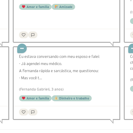
–
Amor e família
Amizade
(
Eu estava conversando com meu esposo e falei:
C
c
- Já agendei meu médico.
c
A Fernanda rápida e sarcástica, me questionou:
- Mas você t…
(
(Fernanda Gabrieli, 3 anos)
Amor e família
Dinheiro e trabalho