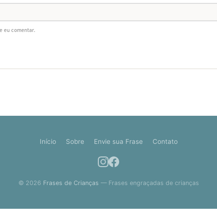
e eu comentar.
Início
Sobre
Envie sua Frase
Contato
© 2026
Frases de Crianças
— Frases engraçadas de crianças