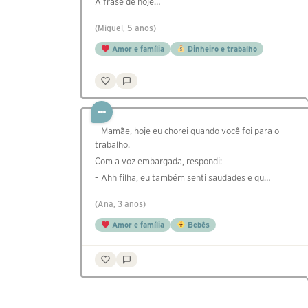
A frase de hoje…
(Miguel, 5 anos)
Amor e família
Dinheiro e trabalho
– Mamãe, hoje eu chorei quando você foi para o
trabalho.
Com a voz embargada, respondi:
– Ahh filha, eu também senti saudades e qu…
(Ana, 3 anos)
Amor e família
Bebês