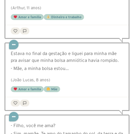
(Arthur, 11 anos)
Amor e família
Dinheiro e trabalho
Estava no final da gestação e liguei para minha mãe
pra avisar que minha bolsa amniótica havia rompido.
- Mãe, a minha bolsa estou…
(João Lucas, 8 anos)
Amor e família
Mãe
- Filho, você me ama?
- Sim, mamãe. Te amo do tamanho do sol, da terra e da