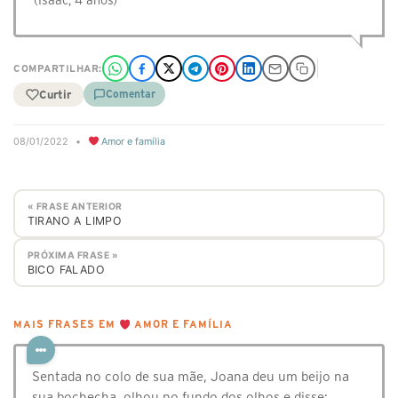
(Isaac, 4 anos)
COMPARTILHAR:
Curtir
Comentar
08/01/2022
•
Amor e família
« FRASE ANTERIOR
TIRANO A LIMPO
PRÓXIMA FRASE »
BICO FALADO
MAIS FRASES EM
AMOR E FAMÍLIA
Sentada no colo de sua mãe, Joana deu um beijo na
sua bochecha, olhou no fundo dos olhos e disse: