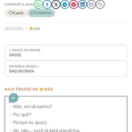
COMPARTILHAR:
Curtir
Comentar
26/10/2020
•
Mãe
« FRASE ANTERIOR
GASES
PRÓXIMA FRASE »
BAGUNCINHA
MAIS FRASES EM
MÃE
- Mãe, me dá banho?
- Por quê?
- Porque eu gosto.
- Ah, não... você já está grandinha.