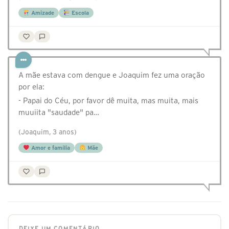
Amizade
Escola
A mãe estava com dengue e Joaquim fez uma oração
por ela:
- Papai do Céu, por favor dê muita, mas muita, mais
muuiita "saudade" pa…
(Joaquim, 3 anos)
Amor e família
Mãe
DEIXE UM COMENTÁRIO