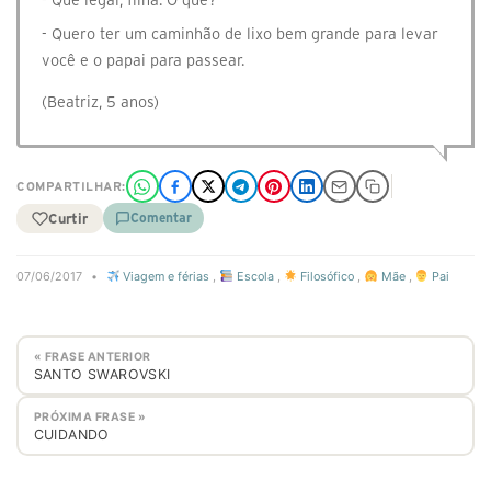
- Que legal, filha. O quê?
- Quero ter um caminhão de lixo bem grande para levar
você e o papai para passear.
(Beatriz, 5 anos)
COMPARTILHAR:
Curtir
Comentar
07/06/2017
•
Viagem e férias
,
Escola
,
Filosófico
,
Mãe
,
Pai
« FRASE ANTERIOR
SANTO SWAROVSKI
PRÓXIMA FRASE »
CUIDANDO