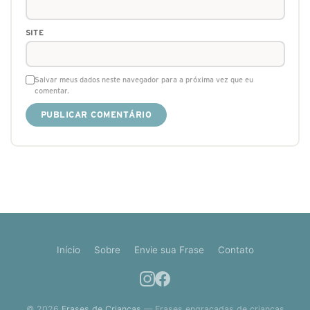
SITE
Salvar meus dados neste navegador para a próxima vez que eu
comentar.
Início
Sobre
Envie sua Frase
Contato
© 2026
Frases de Crianças
— Frases engraçadas de crianças