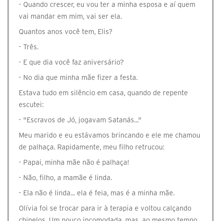
- Quando crescer, eu vou ter a minha esposa e aí quem
vai mandar em mim, vai ser ela.
Quantos anos você tem, Elis?
- Três.
- E que dia você faz aniversário?
- No dia que minha mãe fizer a festa.
Estava tudo em silêncio em casa, quando de repente
escutei:
- "Escravos de Jó, jogavam Satanás..."
Meu marido e eu estávamos brincando e ele me chamou
de palhaça. Rapidamente, meu filho retrucou:
- Papai, minha mãe não é palhaça!
- Não, filho, a mamãe é linda.
- Ela não é linda... ela é feia, mas é a minha mãe.
Olívia foi se trocar para ir à terapia e voltou calçando
chinelos. Um pouco incomodada, mas, ao mesmo tempo,