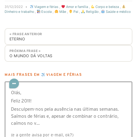
31/12/2022
•
Viagem e férias
,
Amor e família
,
Corpo e beleza
,
Dinheiro e trabalho
,
Escola
,
Mãe
,
Pai
,
Religião
,
Saúde e médico
« FRASE ANTERIOR
ETERNO
PRÓXIMA FRASE »
O MUNDO DÁ VOLTAS
MAIS FRASES EM
VIAGEM E FÉRIAS
Olás,
Feliz 2011!
Desculpem-nos pela ausência nas últimas semanas.
Saímos de férias e, apesar de combinar o contrário,
caímos no v…
(e a gente avisa por e-mail, ok?)