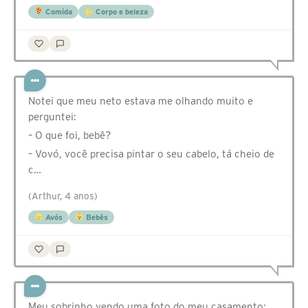
Comida
Corpo e beleza
Notei que meu neto estava me olhando muito e
perguntei:
– O que foi, bebê?
– Vovó, você precisa pintar o seu cabelo, tá cheio de
c…
(Arthur, 4 anos)
Avós
Bebês
Meu sobrinho vendo uma foto do meu casamento: