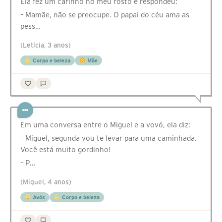
Ela fez um carinho no meu rosto e respondeu:
– Mamãe, não se preocupe. O papai do céu ama as
pess…
(Letícia, 3 anos)
Corpo e beleza
Mãe
Em uma conversa entre o Miguel e a vovó, ela diz:
– Miguel, segunda vou te levar para uma caminhada.
Você está muito gordinho!
– P…
(Miguel, 4 anos)
Avós
Corpo e beleza