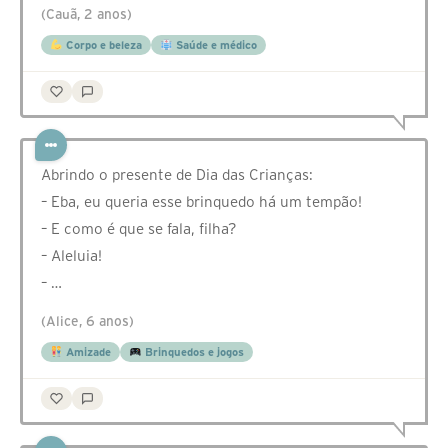
(Cauã, 2 anos)
Corpo e beleza
Saúde e médico
Abrindo o presente de Dia das Crianças:
– Eba, eu queria esse brinquedo há um tempão!
– E como é que se fala, filha?
– Aleluia!
– …
(Alice, 6 anos)
Amizade
Brinquedos e jogos