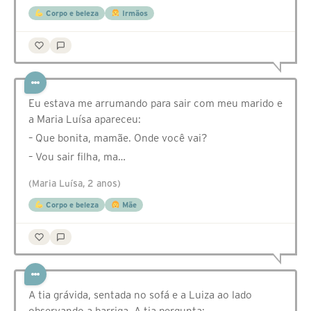
Corpo e beleza
Irmãos
Eu estava me arrumando para sair com meu marido e
a Maria Luísa apareceu:
– Que bonita, mamãe. Onde você vai?
– Vou sair filha, ma…
(Maria Luísa, 2 anos)
Corpo e beleza
Mãe
A tia grávida, sentada no sofá e a Luiza ao lado
observando a barriga. A tia pergunta: