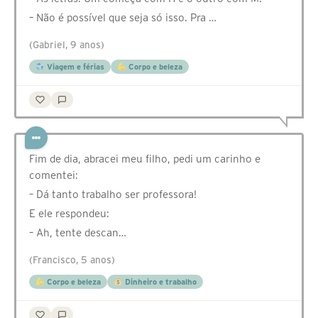
– Não é possível que seja só isso. Pra …
(Gabriel, 9 anos)
Viagem e férias
Corpo e beleza
Fim de dia, abracei meu filho, pedi um carinho e
comentei:
– Dá tanto trabalho ser professora!
E ele respondeu:
– Ah, tente descan…
(Francisco, 5 anos)
Corpo e beleza
Dinheiro e trabalho