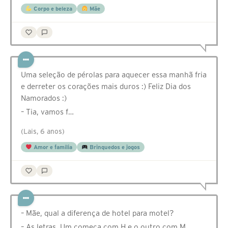
Corpo e beleza
Mãe
Uma seleção de pérolas para aquecer essa manhã fria
e derreter os corações mais duros :) Feliz Dia dos
Namorados :)
– Tia, vamos f…
(Lais, 6 anos)
Amor e família
Brinquedos e jogos
– Mãe, qual a diferença de hotel para motel?
– As letras. Um começa com H e o outro com M.