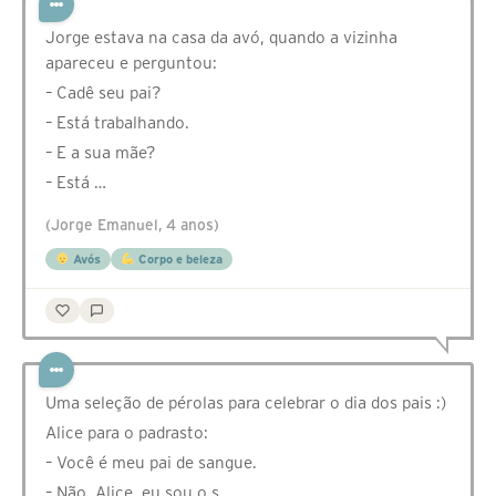
Jorge estava na casa da avó, quando a vizinha
apareceu e perguntou:⠀
– Cadê seu pai?⠀
– Está trabalhando.⠀
– E a sua mãe?⠀
– Está …
(Jorge Emanuel, 4 anos)
Avós
Corpo e beleza
Uma seleção de pérolas para celebrar o dia dos pais :)
Alice para o padrasto:
– Você é meu pai de sangue.
– Não, Alice, eu sou o s…