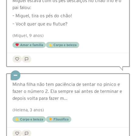
Miguel estava com os pés descalços no chão frio e o
pai falou:
– Miguel, tira os pés do chão!
– Você quer que eu flutue?
(Miguel, 9 anos)
Amor e família
Corpo e beleza
Minha filha não tem paciência de sentar no pinico e
fazer o número 2. Ela sempre sai antes de terminar e
depois volta para fazer m…
(Helena, 3 anos)
Corpo e beleza
Filosófico