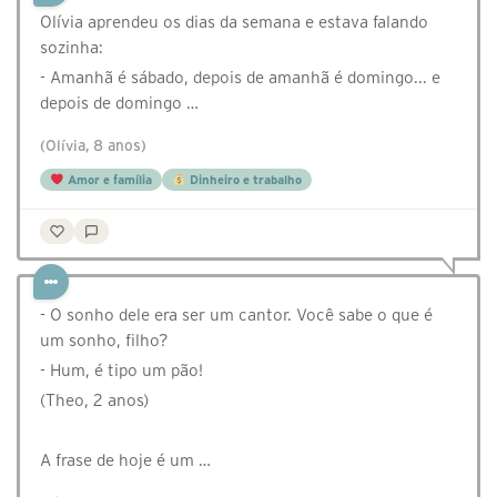
⁣Olívia aprendeu os dias da semana e estava falando
sozinha:
- Amanhã é sábado, depois de amanhã é domingo... e
depois de domingo …
(Olívia, 8 anos)
Amor e família
Dinheiro e trabalho
- O sonho dele era ser um cantor. Você sabe o que é
um sonho, filho?
- Hum, é tipo um pão!
(Theo, 2 anos)⠀
⠀
A frase de hoje é um …