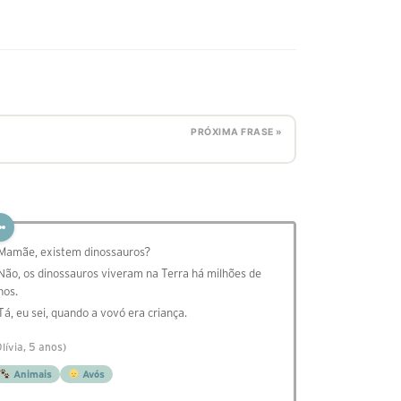
PRÓXIMA FRASE »
 Mamãe, existem dinossauros?
 Não, os dinossauros viveram na Terra há milhões de
nos.
 Tá, eu sei, quando a vovó era criança.
Olívia, 5 anos)
Animais
Avós