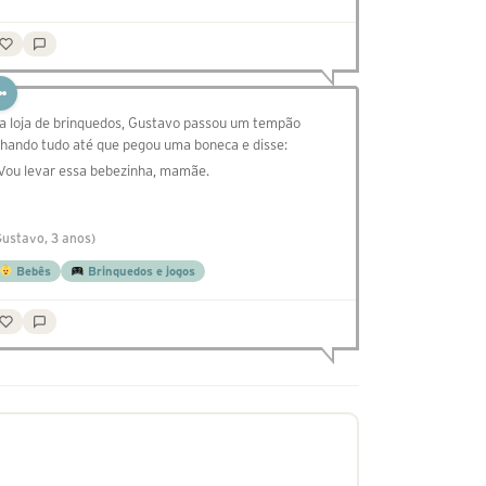
a loja de brinquedos, Gustavo passou um tempão
lhando tudo até que pegou uma boneca e disse:
 Vou levar essa bebezinha, mamãe.
Gustavo, 3 anos)
Bebês
Brinquedos e jogos