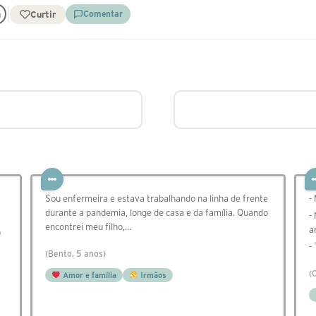
Curtir
Comentar
Sou enfermeira e estava trabalhando na linha de frente
-
durante a pandemia, longe de casa e da família. Quando
-
encontrei meu filho,…
a
o
-
(Bento, 5 anos)
(
Amor e família
Irmãos