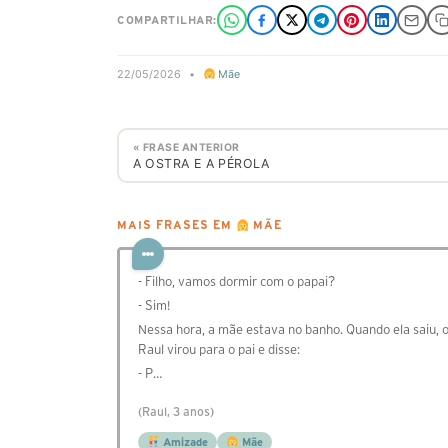
COMPARTILHAR:
22/05/2026
•
Mãe
« FRASE ANTERIOR
A OSTRA E A PÉROLA
MAIS FRASES EM
MÃE
- Filho, vamos dormir com o papai?
- Sim!
Nessa hora, a mãe estava no banho. Quando ela saiu, 
Raul virou para o pai e disse:
- P…
(Raul, 3 anos)
Amizade
Mãe