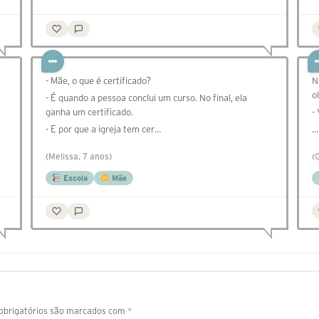
- Mãe, o que é certificado?
N
o
- É quando a pessoa conclui um curso. No final, ela
ganha um certificado.
-
- E por que a igreja tem cer…
…
(Melissa, 7 anos)
(
Escola
Mãe
brigatórios são marcados com
*