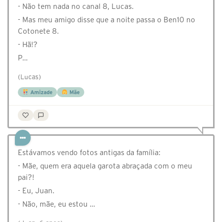
- Não tem nada no canal 8, Lucas.
- Mas meu amigo disse que a noite passa o Ben10 no
Cotonete 8.
- Hã!?
P…
(Lucas)
Amizade
Mãe
Estávamos vendo fotos antigas da família:
- Mãe, quem era aquela garota abraçada com o meu
pai?!
- Eu, Juan.
- Não, mãe, eu estou …