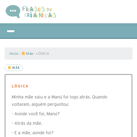
Início
›
Mãe
›
LÓGICA
MÃE
LÓGICA
Minha mãe saiu e a Manú foi logo atrás. Quando
voltaram, alguém perguntou:
- Aonde você foi, Manú?
- Atrás da mãe.
- E a mãe, aonde foi?