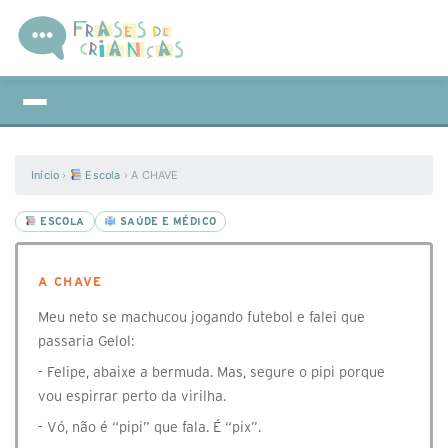
Início
›
Escola
›
A CHAVE
ESCOLA
SAÚDE E MÉDICO
A CHAVE
Meu neto se machucou jogando futebol e falei que
passaria Gelol:
- Felipe, abaixe a bermuda. Mas, segure o pipi porque
vou espirrar perto da virilha.
- Vó, não é “pipi” que fala. É “pix”.