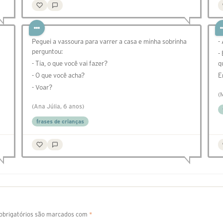
Peguei a vassoura para varrer a casa e minha sobrinha
-
perguntou:
-
- Tia, o que você vai fazer?
q
- O que você acha?
E
- Voar?
(
(Ana Júlia, 6 anos)
frases de crianças
brigatórios são marcados com
*