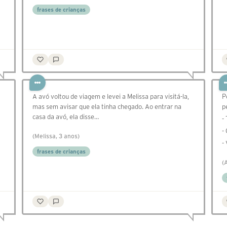
frases de crianças
A avó voltou de viagem e levei a Melissa para visitá-la,
P
mas sem avisar que ela tinha chegado. Ao entrar na
p
casa da avó, ela disse…
-
-
(Melissa, 3 anos)
-
frases de crianças
(