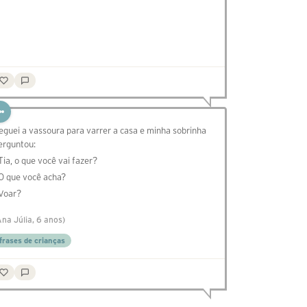
eguei a vassoura para varrer a casa e minha sobrinha
erguntou:
 Tia, o que você vai fazer?
 O que você acha?
 Voar?
Ana Júlia, 6 anos)
frases de crianças