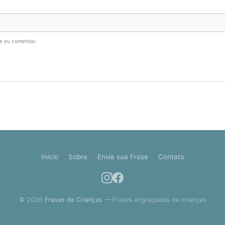
e eu comentar.
Início
Sobre
Envie sua Frase
Contato
© 2026
Frases de Crianças
— Frases engraçadas de crianças