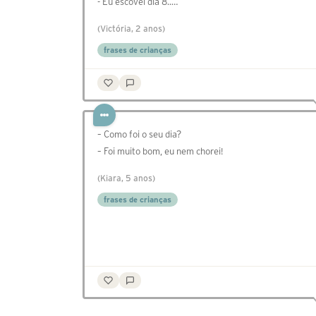
- Eu escovei dia 8..…
(Victória, 2 anos)
frases de crianças
– Como foi o seu dia?
– Foi muito bom, eu nem chorei!
(Kiara, 5 anos)
frases de crianças