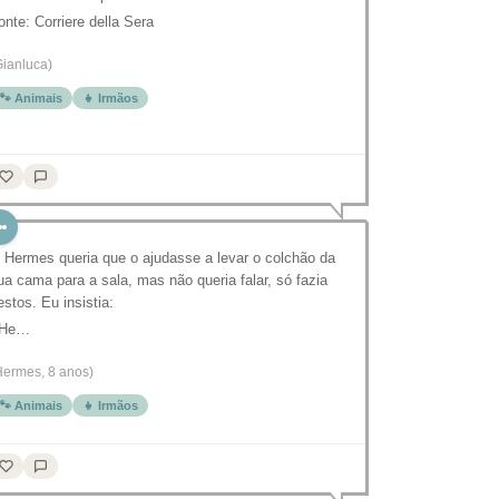
onte: Corriere della Sera
Gianluca)
🐾 Animais
👧 Irmãos
 Hermes queria que o ajudasse a levar o colchão da
ua cama para a sala, mas não queria falar, só fazia
estos. Eu insistia:
 He…
Hermes, 8 anos)
🐾 Animais
👧 Irmãos