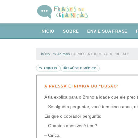
INÍCIO
SOBRE
ENVIE SUA FRASE
Início
›
🐾 Animais
›
A PRESSA É INIMIGA DO “BUSÃO”
🐾 ANIMAIS
🏥 SAÚDE E MÉDICO
A PRESSA É INIMIGA DO “BUSÃO”
A tia explica para o Bruno a idade que ele preci
– Se alguém perguntar, você tem cinco anos, o
Eis que o cobrador pergunta:
– Quantos anos você tem?
– Cinco.