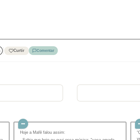
Curtir
Comentar
Hoje a Mafê falou assim:
“
v
ra
- Sabia que hoje eu ouvi essa música: "vaca amada,