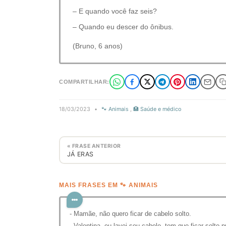
– E quando você faz seis?
– Quando eu descer do ônibus.
(Bruno, 6 anos)
COMPARTILHAR:
18/03/2023
•
🐾 Animais
,
🏥 Saúde e médico
« FRASE ANTERIOR
JÁ ERAS
MAIS FRASES EM 🐾 ANIMAIS
- Mamãe, não quero ficar de cabelo solto.
- Valentina, eu lavei seu cabelo, tem que ficar solto p