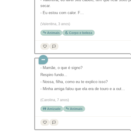
secar.
- Eu estou com calor. F…
(Valentina, 3 anos)
🐾 Animais
💪 Corpo e beleza
- Mamãe, o que é signo?
Respiro fundo...
- Nossa, filha, como eu te explico isso?
- Minha amiga falou que ela era de touro e a out…
(Carolina, 7 anos)
👫 Amizade
🐾 Animais