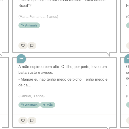
Brasil"?
F
(Maria Fernanda, 4 anos)
(
🐾 Animais
A mãe espirrou bem alto. O filho, por perto, levou um
O
baita susto e avisou:
s
g
- Mamãe eu não tenho medo de bicho. Tenho medo é
de ca…
-
(Gabriel, 3 anos)
(
🐾 Animais
👩 Mãe