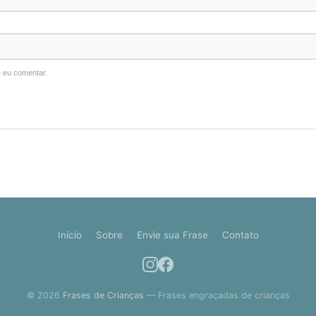
 eu comentar.
Início
Sobre
Envie sua Frase
Contato
© 2026
Frases de Crianças
— Frases engraçadas de crianças