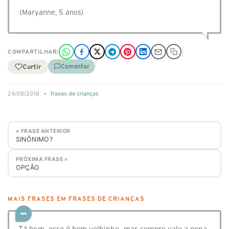
(Maryanne, 5 anos)
COMPARTILHAR:
Curtir
Comentar
24/08/2018
•
frases de crianças
« FRASE ANTERIOR
SINÔNIMO?
PRÓXIMA FRASE »
OPÇÃO
MAIS FRASES EM FRASES DE CRIANÇAS
Tá bom, esse é bem velhinho, mas sempre vale a pena