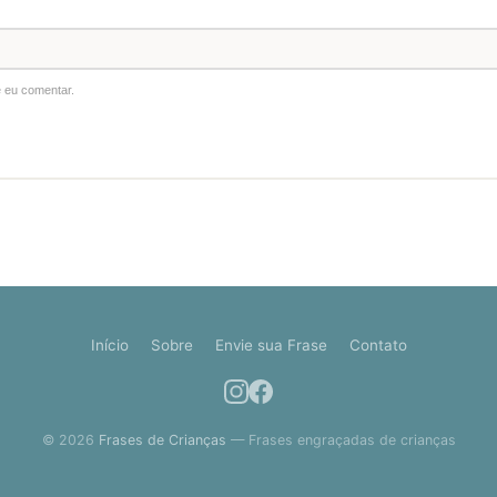
 eu comentar.
Início
Sobre
Envie sua Frase
Contato
© 2026
Frases de Crianças
— Frases engraçadas de crianças