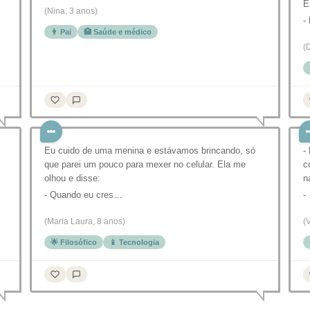
E
(Nina, 3 anos)
-
👨 Pai
🏥 Saúde e médico
(
Eu cuido de uma menina e estávamos brincando, só
-
que parei um pouco para mexer no celular. Ela me
c
olhou e disse:
n
- Quando eu cres…
-
(Maria Laura, 8 anos)
(
🌟 Filosófico
📱 Tecnologia