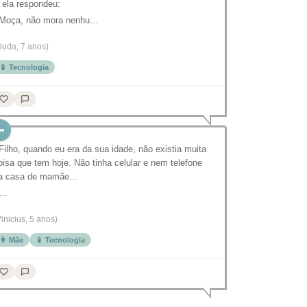
 ela respondeu:
 Moça, não mora nenhu…
Duda, 7 anos)
📱 Tecnologia
 Filho, quando eu era da sua idade, não existia muita
oisa que tem hoje. Não tinha celular e nem telefone
a casa de mamãe...
 …
Vinicius, 5 anos)
👩 Mãe
📱 Tecnologia