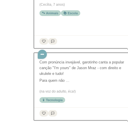
(Cecília, 7 anos)
🐾 Animais
📚 Escola
Com pronúncia invejável, garotinho canta a popular
canção "I'm yours" de Jason Mraz - com direito e
ukulele e tudo!
Para quem não …
(na voz do adulto, éca!)
📱 Tecnologia