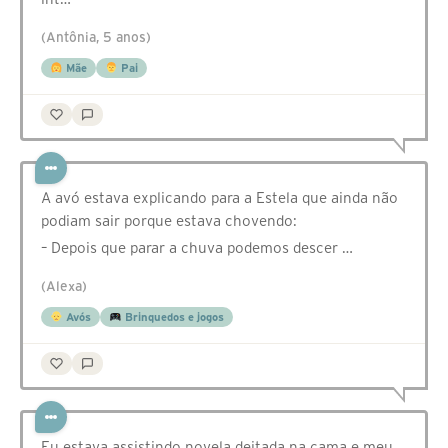
(Antônia, 5 anos)
Mãe
Pai
A avó estava explicando para a Estela que ainda não
podiam sair porque estava chovendo:
– Depois que parar a chuva podemos descer …
(Alexa)
Avós
Brinquedos e jogos
Eu estava assistindo novela deitada na cama e meu