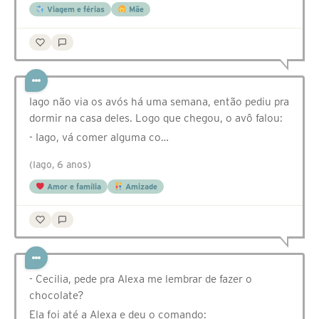
Viagem e férias
Mãe
Iago não via os avós há uma semana, então pediu pra
dormir na casa deles. Logo que chegou, o avô falou:
- Iago, vá comer alguma co…
(Iago, 6 anos)
Amor e família
Amizade
- Cecilia, pede pra Alexa me lembrar de fazer o
chocolate?
Ela foi até a Alexa e deu o comando: