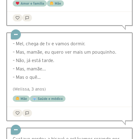
Amor e família
Mãe
– Mel, chega de tv e vamos dormir.
– Mas, mamãe, eu quero ver mais um pouquinho.
– Não, já está tarde.
– Mas, mamãe...
– Mas o quê…
(Melissa, 3 anos)
Mãe
Saúde e médico
Gustavo perdeu a bisavó e estávamos rezando por