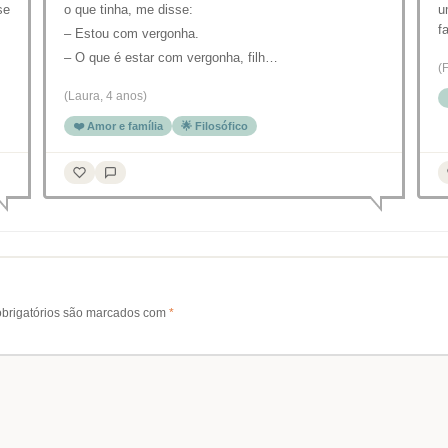
se
o que tinha, me disse:
u
f
– Estou com vergonha.
– O que é estar com vergonha, filh…
(
(Laura, 4 anos)
❤️ Amor e família
🌟 Filosófico
brigatórios são marcados com
*