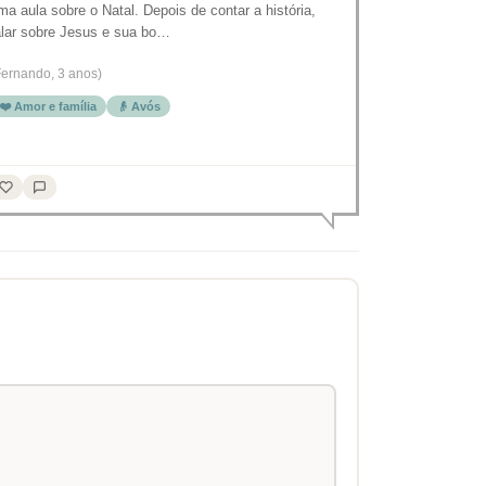
ma aula sobre o Natal. Depois de contar a história,
alar sobre Jesus e sua bo…
Fernando, 3 anos)
❤️ Amor e família
👴 Avós