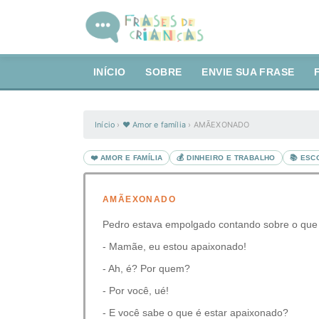
INÍCIO
SOBRE
ENVIE SUA FRASE
Início
›
❤️ Amor e família
›
AMÃEXONADO
❤️ AMOR E FAMÍLIA
💰 DINHEIRO E TRABALHO
📚 ESC
AMÃEXONADO
Pedro estava empolgado contando sobre o que ap
- Mamãe, eu estou apaixonado!
- Ah, é? Por quem?
- Por você, ué!
- E você sabe o que é estar apaixonado?