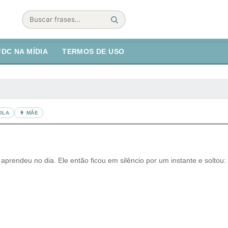
Buscar
FDC NA MÍDIA
TERMOS DE USO
OLA
👩 MÃE
rendeu no dia. Ele então ficou em silêncio por um instante e soltou: