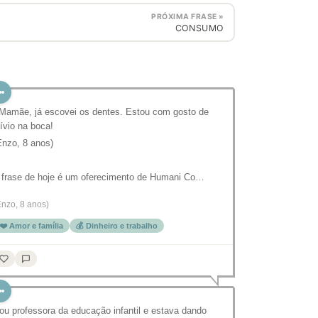
PRÓXIMA FRASE »
CONSUMO
 Mamãe, já escovei os dentes. Estou com gosto de
lívio na boca!
Enzo, 8 anos)⠀
 frase de hoje é um oferecimento de Humani Co…
Enzo, 8 anos)
❤️ Amor e família
💰 Dinheiro e trabalho
ou professora da educação infantil e estava dando