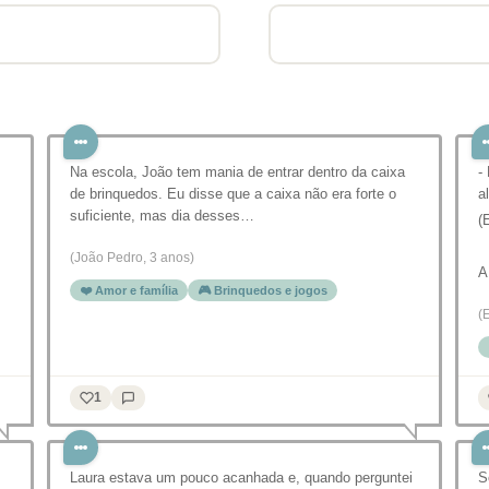
Na escola, João tem mania de entrar dentro da caixa
-
de brinquedos. Eu disse que a caixa não era forte o
a
suficiente, mas dia desses…
(
⠀
(João Pedro, 3 anos)
A
❤️ Amor e família
🎮 Brinquedos e jogos
(
1
Laura estava um pouco acanhada e, quando perguntei
S