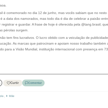
soa.
sil é comemorado no dia 12 de junho, mas vocês sabiam que no resto
a é a data dos namorados, mas todo dia é dia de celebrar a paixão e
registrar e guardar. A frase de hoje é oferecida pela @tang.brasil, qu
as pérolas surgem.
o tem fins lucrativos. O lucro obtido com a veiculação de publicidade e
educação. As marcas que patrocinam e apoiam nosso trabalho também a
 para a Visão Mundial, instituição internacional com presença em 73 
Curtir
Comentar
ola
,
👩 Mãe