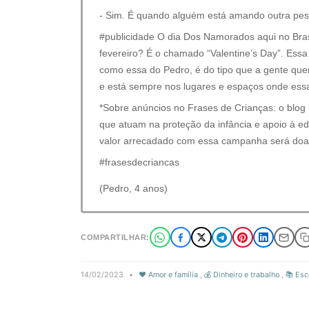
- Sim. É quando alguém está amando outra pes
#publicidade O dia Dos Namorados aqui no Bra
fevereiro? É o chamado “Valentine’s Day”. Ess
como essa do Pedro, é do tipo que a gente quer 
e está sempre nos lugares e espaços onde ess
*Sobre anúncios no Frases de Crianças: o blog nã
que atuam na proteção da infância e apoio à 
valor arrecadado com essa campanha será doado
#frasesdecriancas
(Pedro, 4 anos)
COMPARTILHAR:
14/02/2023
•
❤️ Amor e família
,
💰 Dinheiro e trabalho
,
📚 Esc