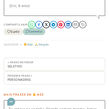
(Eric, 8 anos)
COMPARTILHAR:
Curtir
Comentar
30/01/2019
•
Mãe
,
Religião
« FRASE ANTERIOR
SELETIVO
PRÓXIMA FRASE »
PERSONAGENS
MAIS FRASES EM
MÃE
Eu estava na cozinha, falando comigo mesma. Agnes