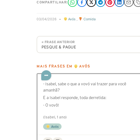
COMPARTILHAR:
03/04/2026
•
Avós
,
Comida
« FRASE ANTERIOR
PESQUE & PAGUE
MAIS FRASES EM
AVÓS
- Isabel, sabe o que a vovó vai trazer para você
amanhã?
E a Isabel responde, toda derretida:
- O vovô!
(Isabel, 1 ano)
Avós