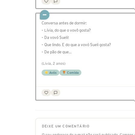
Conversa antes de dormir:
– Lívia, do que o vovô gosta?
– Da vovó Sueli!
– Que lindo. E do que a vovó Sueli gosta?
– De pão de que…
(Lívia, 2 anos)
Avós
Comida
DEIXE UM COMENTÁRIO
O seu endereço de e-mail não será publicado.
Campos o