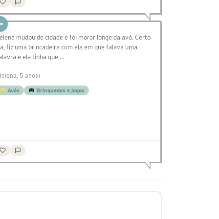
elena mudou de cidade e foi morar longe da avó. Certo
ia, fiz uma brincadeira com ela em que falava uma
alavra e ela tinha que …
Helena, 5 anos)
Avós
Brinquedos e jogos