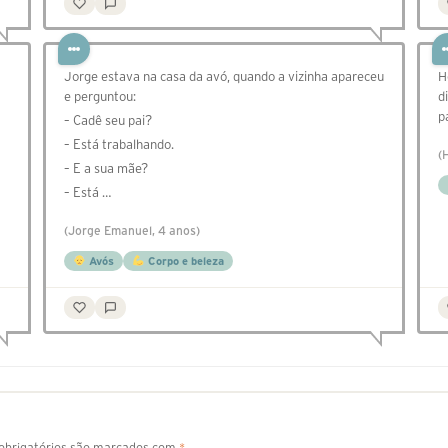
Jorge estava na casa da avó, quando a vizinha apareceu
H
e perguntou:⠀
d
p
– Cadê seu pai?⠀
– Está trabalhando.⠀
(
– E a sua mãe?⠀
– Está …
(Jorge Emanuel, 4 anos)
Avós
Corpo e beleza
brigatórios são marcados com
*