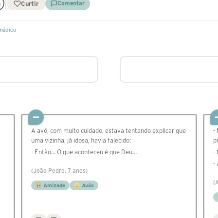
Curtir
Comentar
médico
A avó, com muito cuidado, estava tentando explicar que
-
uma vizinha, já idosa, havia falecido:
p
- Então... O que aconteceu é que Deu…
-
-
(João Pedro, 7 anos)
(
Amizade
Avós