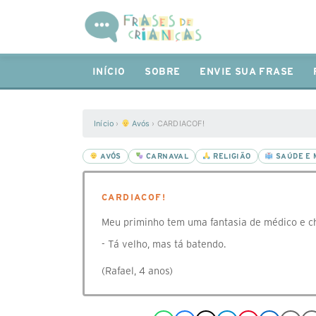
INÍCIO
SOBRE
ENVIE SUA FRASE
Início
›
Avós
›
CARDIACOF!
AVÓS
CARNAVAL
RELIGIÃO
SAÚDE E 
CARDIACOF!
Meu priminho tem uma fantasia de médico e c
- Tá velho, mas tá batendo.
(Rafael, 4 anos)