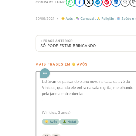
COMPARTILHAR:
30/09/2021
•
Avós
,
Carnaval
,
Religião
,
Saúde e 
« FRASE ANTERIOR
SÓ PODE ESTAR BRINCANDO
MAIS FRASES EM
AVÓS
Estávamos passando o ano novo na casa da avó do
Vinicius, quando ele entra na sala e grita, me olhando
pela janela entreaberta:
- …
(Vinicius, 3 anos)
Avós
Natal