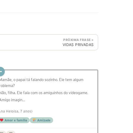
PRÓXIMA FRASE »
VIDAS PRIVADAS
 Mamãe, o papai tá falando sozinho. Ele tem algum
roblema?
 Não, filha. Ele fala com os amiguinhos do videogame.
 Amigo imagin…
Ana Heloisa, 7 anos)
Amor e família
Amizade