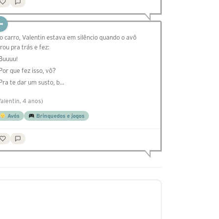
o carro, Valentin estava em silêncio quando o avô
irou pra trás e fez:
 Buuuu!
 Por que fez isso, vô?
 Pra te dar um susto, b…
Valentin, 4 anos)
Avós
Brinquedos e jogos