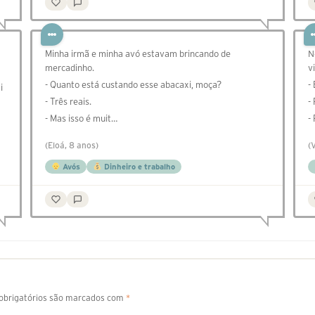
Minha irmã e minha avó estavam brincando de
N
mercadinho.
v
- Quanto está custando esse abacaxi, moça?
-
i
- Três reais.
-
- Mas isso é muit…
-
(Eloá, 8 anos)
(
Avós
Dinheiro e trabalho
brigatórios são marcados com
*