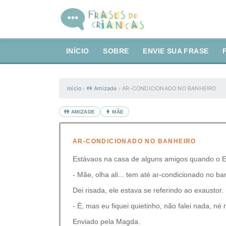
INÍCIO
SOBRE
ENVIE SUA FRASE
Início
›
👫 Amizade
›
AR-CONDICIONADO NO BANHEIRO
👫 AMIZADE
👩 MÃE
AR-CONDICIONADO NO BANHEIRO
Estávaos na casa de alguns amigos quando o Edu
- Mãe, olha ali... tem até ar-condicionado no ba
Dei risada, ele estava se referindo ao exaustor
- É, mas eu fiquei quietinho, não falei nada, né
Enviado pela Magda.