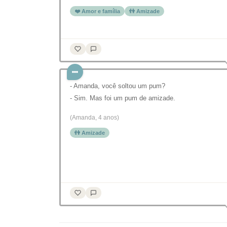
❤️ Amor e família
👫 Amizade
- Amanda, você soltou um pum?
- Sim. Mas foi um pum de amizade.
(Amanda, 4 anos)
👫 Amizade