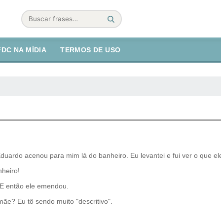
Buscar
FDC NA MÍDIA
TERMOS DE USO
ardo acenou para mim lá do banheiro. Eu levantei e fui ver o que ele 
nheiro!
. E então ele emendou.
 mãe? Eu tô sendo muito "descritivo".