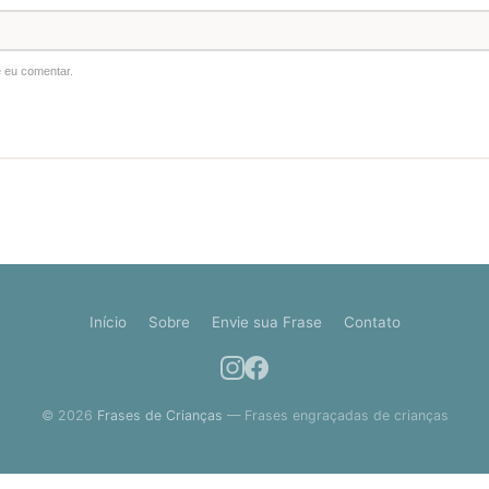
 eu comentar.
Início
Sobre
Envie sua Frase
Contato
© 2026
Frases de Crianças
— Frases engraçadas de crianças