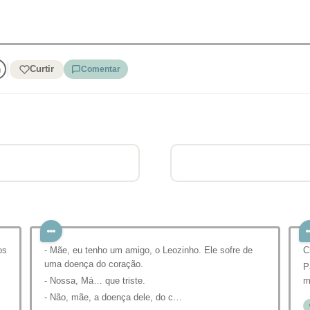
Curtir
Comentar
os
- Mãe, eu tenho um amigo, o Leozinho. Ele sofre de
C
m
uma doença do coração.
P
- Nossa, Má… que triste.
m
- Não, mãe, a doença dele, do c…