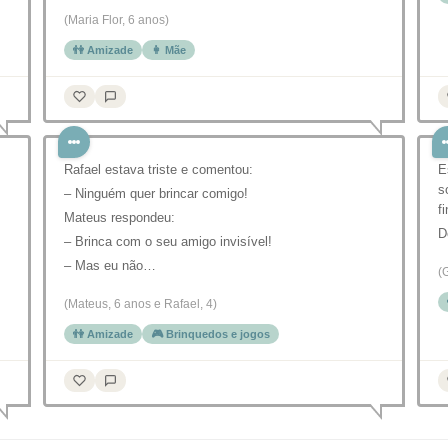
(Maria Flor, 6 anos)
👫 Amizade
👩 Mãe
Rafael estava triste e comentou:
E
s
– Ninguém quer brincar comigo!
f
Mateus respondeu:
D
– Brinca com o seu amigo invisível!
– Mas eu não…
(
(Mateus, 6 anos e Rafael, 4)
👫 Amizade
🎮 Brinquedos e jogos