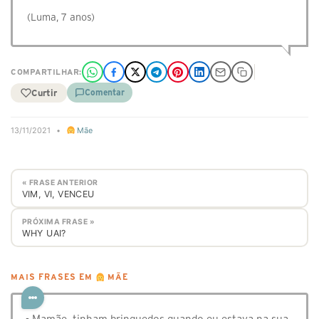
(Luma, 7 anos)
COMPARTILHAR:
Curtir
Comentar
13/11/2021
•
Mãe
« FRASE ANTERIOR
VIM, VI, VENCEU
PRÓXIMA FRASE »
WHY UAI?
MAIS FRASES EM
MÃE
- Mamãe, tinham brinquedos quando eu estava na sua