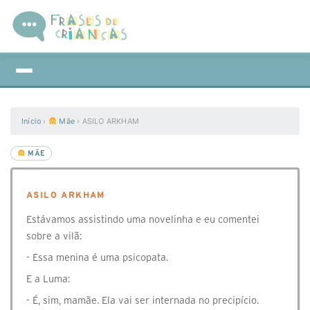
Início
›
Mãe
›
ASILO ARKHAM
MÃE
ASILO ARKHAM
Estávamos assistindo uma novelinha e eu comentei
sobre a vilã:
- Essa menina é uma psicopata.
E a Luma:
- É, sim, mamãe. Ela vai ser internada no precipício.