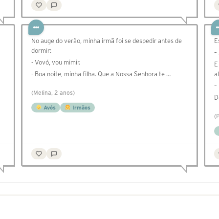
No auge do verão, minha irmã foi se despedir antes de
E
dormir:
–
- Vovó, vou mimir.
E
- Boa noite, minha filha. Que a Nossa Senhora te …
al
–
(Melina, 2 anos)
D
Avós
Irmãos
(