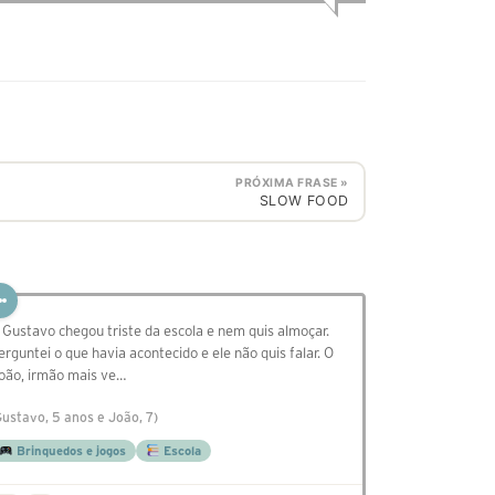
PRÓXIMA FRASE »
SLOW FOOD
 Gustavo chegou triste da escola e nem quis almoçar.
erguntei o que havia acontecido e ele não quis falar. O
oão, irmão mais ve…
Gustavo, 5 anos e João, 7)
Brinquedos e jogos
Escola