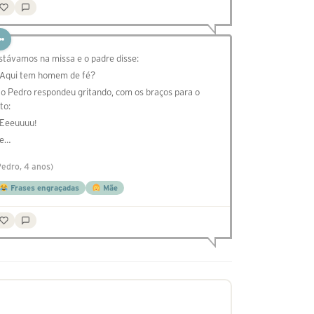
stávamos na missa e o padre disse:
 Aqui tem homem de fé?
 o Pedro respondeu gritando, com os braços para o
to:
 Eeeuuuu!
e…
Pedro, 4 anos)
Frases engraçadas
Mãe