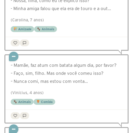
- Nossa, filha, como eu te explico isso?
- Minha amiga falou que ela era de touro e a out…
(Carolina, 7 anos)
Amizade
Animais
– Mamãe, faz atum com batata algum dia, por favor?
– Faço, sim, filho. Mas onde você comeu isso?
– Nunca comi, mas estou com vonta…
(Vinícius, 4 anos)
Animais
Comida