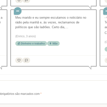
 a
Meu marido e eu sempre escutamos o noticiário no
-
r
rádio pela manhã e, às vezes, reclamamos de
T
políticos que são ladrões. Certo dia,…
a
C
(Enrico, 3 anos)
(
💰 Dinheiro e trabalho
👩 Mãe
brigatórios são marcados com
*