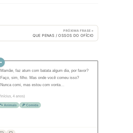
PRÓXIMA FRASE »
QUE PENAS / OSSOS DO OFÍCIO
 Mamãe, faz atum com batata algum dia, por favor?
 Faço, sim, filho. Mas onde você comeu isso?
 Nunca comi, mas estou com vonta…
Vinícius, 4 anos)
🐾 Animais
🍕 Comida