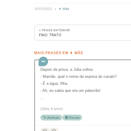
12/07/2022
•
👩 Mãe
« FRASE ANTERIOR
FINO TRATO
MAIS FRASES EM 👩 MÃE
Depois da prova, a Júlia soltou:
- Mamãe, qual o nome da esposa do cavalo?
- É a égua, filha.
- Ah, eu sabia que era um palavrão!
…
(Júlia, 6 anos)
🐾 Animais
📚 Escola