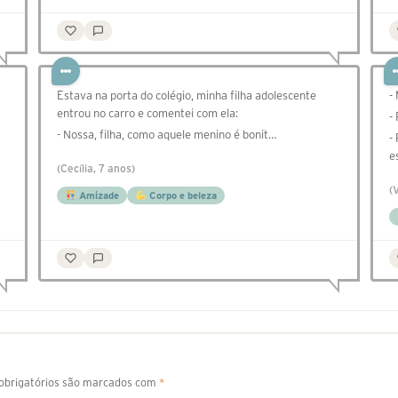
Estava na porta do colégio, minha filha adolescente
-
entrou no carro e comentei com ela:
-
- Nossa, filha, como aquele menino é bonit…
-
e
(Cecília, 7 anos)
(
Amizade
Corpo e beleza
brigatórios são marcados com
*