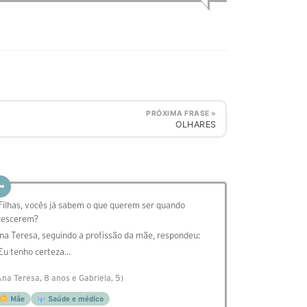
PRÓXIMA FRASE »
OLHARES
 Filhas, vocês já sabem o que querem ser quando
rescerem?
na Teresa, seguindo a profissão da mãe, respondeu:
 Eu tenho certeza…
Ana Teresa, 8 anos e Gabriela, 5)
Mãe
Saúde e médico