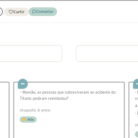
Curtir
Comentar
– Mamãe, as pessoas que sobreviveram ao acidente do
-
Titanic pediram reembolso?
c
A
(Augusto, 6 anos)
-
Mãe
(