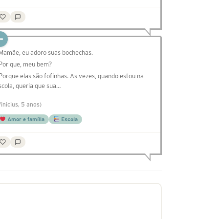
 Mamãe, eu adoro suas bochechas.
 Por que, meu bem?
 Porque elas são fofinhas. As vezes, quando estou na
scola, queria que sua…
Vinicius, 5 anos)
Amor e família
Escola